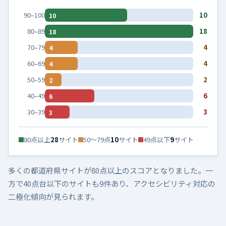
90–100
10
10
80–89
18
18
70–79
4
4
60–69
4
4
50–59
2
2
40–49
6
6
30–39
3
3
80点以上
28
サイト
50〜79点
10
サイト
49点以下
9
サイト
多くの都道府県サイトが80点以上のスコアとなりました。一
方で40点台以下のサイトも9件あり、アクセシビリティ対応の
二極化傾向が見られます。