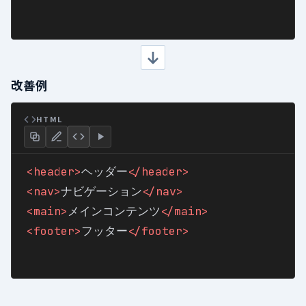
改善例
HTML
<header
>
ヘッダー
</header
>
<nav
>
ナビゲーション
</nav
>
<main
>
メインコンテンツ
</main
>
<footer
>
フッター
</footer
>