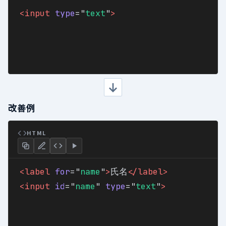
<input
type
="
text
"
>
改善例
HTML
<label
for
="
name
"
>
氏名
</label
>
<input
id
="
name
" 
type
="
text
"
>