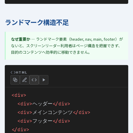
ランドマーク構造不足
なぜ重要か
— ランドマーク要素（header, nav, main, footer）が
ないと、スクリーンリーダー利用者はページ構造を把握できず、
目的のコンテンツへ効率的に移動できません。
HTML
<div
>
<div
>
ヘッダー
</div
>
<div
>
メインコンテンツ
</div
>
<div
>
フッター
</div
>
</div
>